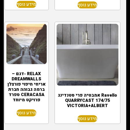
מידע נוסף
מידע נוסף
RELAX -דגם –
DREAMWALLS
אריחי חיפוי פורצלן
ברמה גבוהה חברת
CERACASA ספרד
Ravello אמבטיה פרי סטנדינג
פרויקט מיוחד
174/75 QUARRYCAST
VICTORIA+ALBERT
מידע נוסף
מידע נוסף