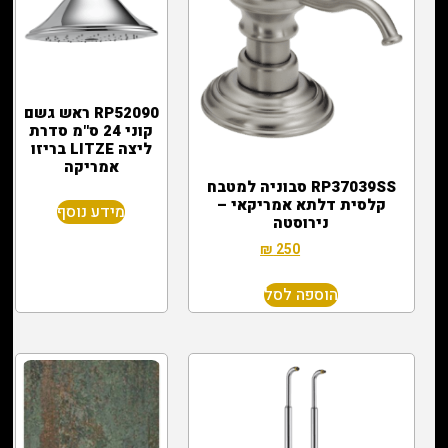
RP52090 ראש גשם
קוני 24 ס"מ סדרת
ליצה LITZE בריזו
אמריקה
RP37039SS סבוניה למטבח
קלסית דלתא אמריקאי –
מידע נוסף
נירוסטה
₪
250
₪
600
הוספה לסל