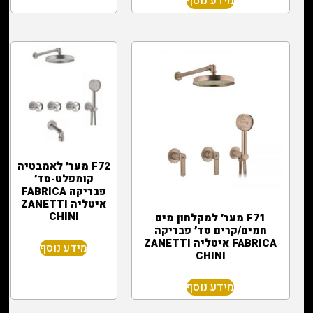
מידע נוסף
F72 מער׳ לאמבטיה
קומפלט-סד׳
פבריקה FABRICA
איטליה ZANETTI
CHINI
F71 מער׳ למקלחון מים
חמים/קרים סד׳ פבריקה
FABRICA איטליה ZANETTI
מידע נוסף
CHINI
מידע נוסף