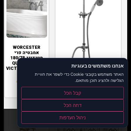
WORCESTER
אמבטיה פרי
סטנדינג 180/78
QUARRYCAST
אנחנו משתמשים בעוגיות
VICTORIA+ALBERT
vt21e מערכת חיצונית
ויקטוריני תרמוסטט כולל ראש
האתר משתמש בקובצי Cookie כדי לשפר את חוויית
טוש הובר HUBER
הגלישה ולהציג תוכן מותאם.
מידע נוסף
מידע נוסף
קבל הכל
דחה הכל
ניהול העדפות