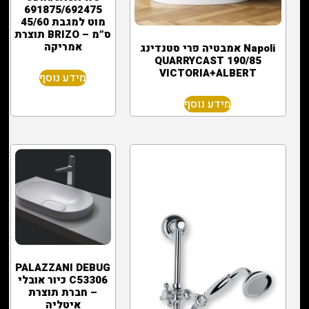
691875/692475
מוט למגבת 45/60
ס”מ – BRIZO תוצרת
אמריקה
Napoli אמבטיה פרי סטנדינג
190/85 QUARRYCAST
VICTORIA+ALBERT
מידע נוסף
מידע נוסף
PALAZZANI DEBUG
C53306 כיור אובלי
– חברת תוצרת
איטליה