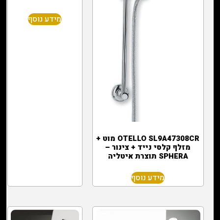
מידע נוסף
OTELLO SL9A47308CR מוט +
מזלף קלסי נייד + צינור –
SPHERA תוצרת איטליה
מידע נוסף