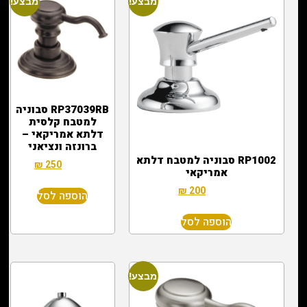
מבצע!
מבצע!
RP37039RB סבוניה
למטבח קלסית
דלתא אמריקאי –
ברונזה ונציאני
RP1002 סבוניה למטבח דלתא
₪
250
₪
600
אמריקאי
₪
200
₪
500
הוספה לסל
הוספה לסל
מבצע!