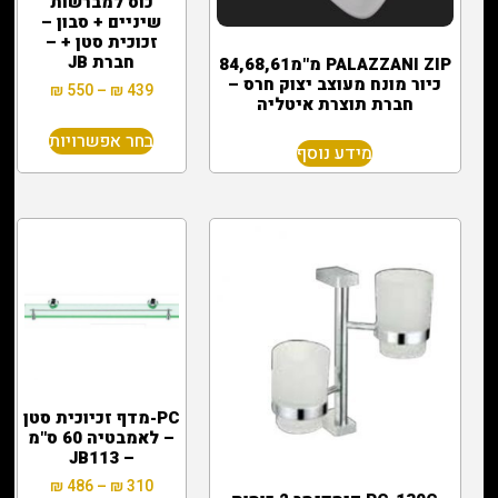
כוס למברשות
שיניים + סבון –
זכוכית סטן + –
חברת JB
PALAZZANI ZIP מ"מ84,68,61
כיור מונח מעוצב יצוק חרס –
₪
550
–
₪
439
חברת תוצרת איטליה
בחר אפשרויות
מידע נוסף
PC-מדף זכיוכית סטן
– לאמבטיה 60 ס"מ
– JB113
₪
486
–
₪
310