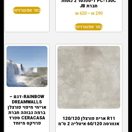
PC-130C דיספנסר 2 כוסות
חברת JB
בחר אפשרויות
₪
620
–
₪
290
בחר אפשרויות
RAINBOW-דגם –
DREAMWALLS
אריחי חיפוי פורצלן
ברמה גבוהה חברת
CERACASA ספרד
R11 אריח פורצלן 120/120
פרויקט מיוחד
אנוורסה 60/120 איטליה 2 ס"מ