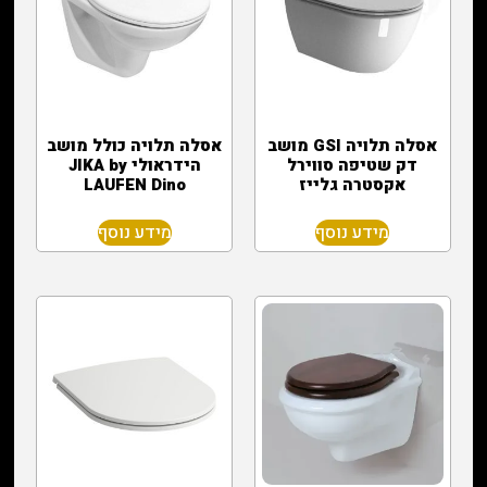
אסלה תלויה GSI מושב
אסלה תלויה כולל מושב
דק שטיפה סווירל
הידראולי JIKA by
אקסטרה גלייז
LAUFEN Dino
מידע נוסף
מידע נוסף