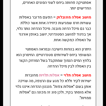
אסתטיקה פחותה ביחס לשני הסוגים האחרים,
החדישים יותר.
מושב אסלה מונובלוק
–
הפעם מדובר באסלות
עשויות חרס שמגיעות כיחידה אחת אשר כוללת
כבר גם מיכל הדחה מובנה. מיכל ההדחה נותר גלוי,
אך בניגוד למושב הסטנדרטי, יושב באופן אורגני
על האסלה כמקשה אחת.
היתרון הוא בנוחות הישיבה ובמראה האסתטי
המשופר ביחס לשירותים סטנדרטיים. החיסרון הוא
בלחץ המים הנמוך שמתקבל בשל המרחק הקצר
בין האסלה לבין מיכל ההדחה.
מושב אסלה תלוי
–
אסלות תלויות
מחוברות
ישירות לקיר וללא כל מגע עם הרצפה, מה שזיכה
אותן בשם "אסלות צפות". מנגנון ההדחה איננו גלוי
אלא מוסתר בקיר, ולכן סוג זה מכונה גם "אסלות
סמויות".