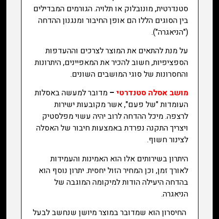
סטנדרטית, מונובלוק או תלויה. הגורמים המבדילים
בין הסוגים הללו הם אופן החיבור ומנגנון ההדחה
("הניאגרה").
על מנת להתאים את המוצר לצרכים וההעדפות
הספציפיות, חשוב להכיר את המאפיינים, היתרונות
והחסרונות של סוגי המושבים השונים.
מושב אסלה סטנדרטי
–
מדובר למעשה באסלות
העומדות "של פעם", אשר מקובעות ישירות
לרצפה. מיכל ההדחה לרוב יהיה עשוי מפלסטיק
ויצריך התקנה נפרדת באמצעות חיבור של האסלה
לצינור חשוף.
היתרון בשירותים אלו הוא האמינות והעמידות
לאורך זמן, וכן המחיר הזול יחסית. יתרון נוסף הוא
בהדחה היעילה הודות למיקומה המוגבה של
הניאגרה.
החיסרון הוא שמדובר במוצר מיושן שנחשב לבעל