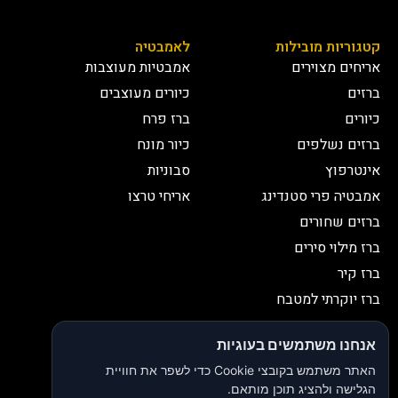
קטגוריות מובילות
לאמבטיה
אריחים מצוירים
אמבטיות מעוצבות
ברזים
כיורים מעוצבים
כיורים
ברז פרח
ברזים נשלפים
כיור מונח
אינטרפוץ
סבוניות
אמבטיה פרי סטנדינג
אריחי טרצו
ברזים שחורים
ברז מילוי סירים
ברז קיר
ברז יוקרתי למטבח
יצירת קשר
אנחנו משתמשים בעוגיות
052-2653038
03-9335335
האתר משתמש בקובצי Cookie כדי לשפר את חוויית
052-2653038
sbeiruty@gmail.com
הגלישה ולהציג תוכן מותאם.