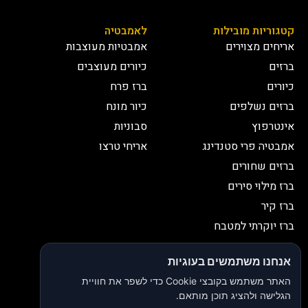
קטגוריות מובילות
לאמבטיה
אריחים מצוירים
אמבטיות מעוצבות
ברזים
כיורים מעוצבים
כיורים
ברז פרח
ברזים נשלפים
כיור מונח
אינטרפוץ
סבוניות
אמבטיה פרי סטנדינג
אריחי טרצו
ברזים שחורים
ברז מילוי סירים
ברז קיר
ברז יוקרתי למטבח
יצירת קשר
אנחנו משתמשים בעוגיות
052-2653038
03-9335335
האתר משתמש בקובצי Cookie כדי לשפר את חוויית
052-2653038
sbeiruty@gmail.com
הגלישה ולהציג תוכן מותאם.