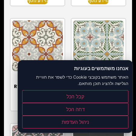
מידע נוסף
מידע נוסף
אנחנו משתמשים בעוגיות
האתר משתמש בקובצי Cookie כדי לשפר את חוויית
אריח פורצלן 60/60 –
אריח פורצלן 60/60
הגלישה ולהציג תוכן מותאם.
R10 מצויר ירוק זית
מצויר אלדה ספרד R10
APAVISA ספרד
קבל הכל
מידע נוסף
מידע נוסף
דחה הכל
ניהול העדפות