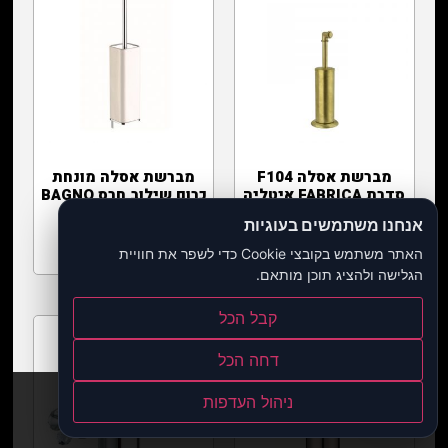
מברשת אסלה F104
מברשת אסלה מונחת
סדרת FABRICA איטליה
כרום שילוב חרס BAGNO
AT252
ZANTTI CHINI
אנחנו משתמשים בעוגיות
האתר משתמש בקובצי Cookie כדי לשפר את חוויית
מידע נוסף
מידע נוסף
הגלישה ולהציג תוכן מותאם.
קבל הכל
דחה הכל
ניהול העדפות