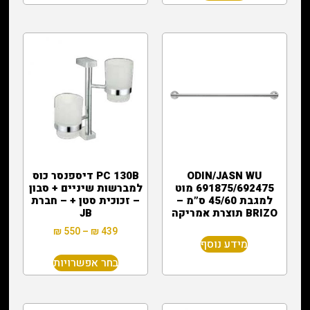
ODIN/JASN WU
PC 130B דיספנסר כוס
691875/692475 מוט
למברשות שיניים + סבון
למגבת 45/60 ס”מ –
– זכוכית סטן + – חברת
BRIZO תוצרת אמריקה
JB
₪
550
–
₪
439
מידע נוסף
בחר אפשרויות