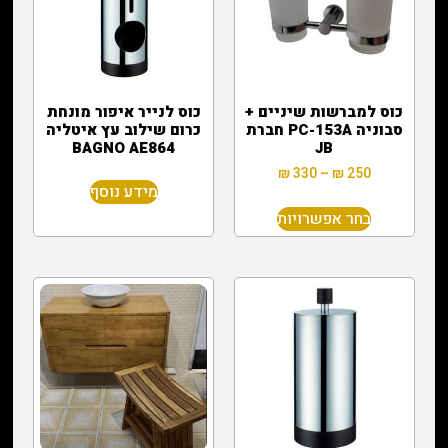
כוס למברשות שיניים +
כוס לנייר איפור מונחת
סבוניה PC-153A חברת
כרום שילוב עץ איטליה
BAGNO AE864
JB
₪
330
–
₪
250
מידע נוסף
בחר אפשרויות