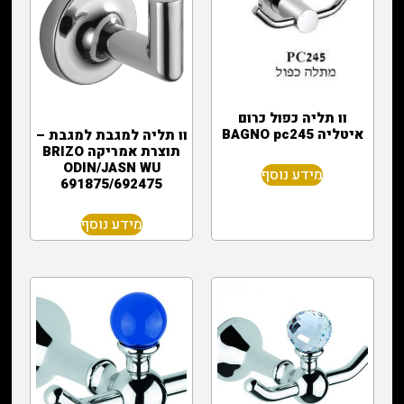
וו תליה כפול כרום
איטליה BAGNO pc245
וו תליה למגבת למגבת –
תוצרת אמריקה BRIZO
ODIN/JASN WU
מידע נוסף
691875/692475
מידע נוסף