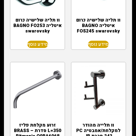
וו תליה שלישיה כרום
וו תליה שלישיה כרום
איטליה BAGNO
איטליה BAGNO FO253
swarovsky
FOS245 swarovsky
מידע נוסף
מידע נוסף
וו תלייה מהודר
זרוע מקלחת פליז
למקלחת/אמבטיה PC
L=350 סדרת BRASS –
242 חברת JB
Ritmonio Q0BA6068