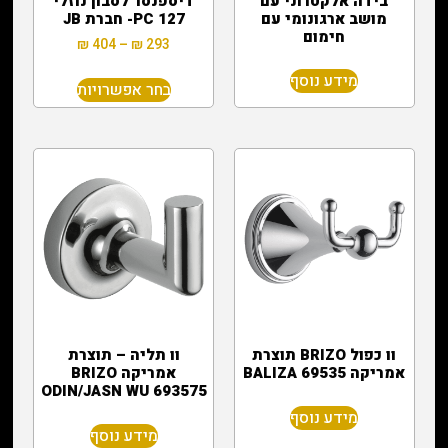
בידה אלקטרוני עם
דיספנסר לסבון נוזלי
מושב ארגונומי עם
127 PC- חברת JB
חימום
₪
404
–
₪
293
מידע נוסף
בחר אפשרויות
וו כפול BRIZO תוצרת
וו תליה – תוצרת
אמריקה BALIZA 69535
אמריקה BRIZO
ODIN/JASN WU 693575
מידע נוסף
מידע נוסף