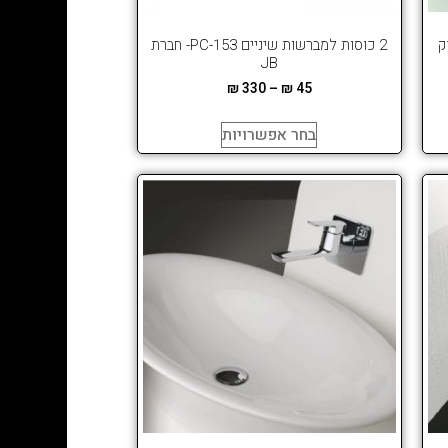
 יצוק
2 כוסות למברשות שיניים 153-PC- חברת
JB
₪
330
–
₪
45
בחר אפשרויות