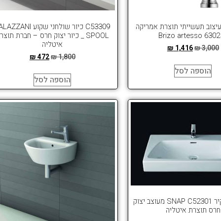
עיצוב תעשייתי תוצרת אמריקה
C53309 כיור שולחני שקוע ZZANI
Brizo artesso 6302
SPOOL _ כיור יצוק חרס – חברת תוצר
איטליה
₪
1,416
₪
3,000
₪
472
₪
1,800
הוספה לסל
הוספה לסל
כיור צמוד קיר SNAP C52301 מעוצב יצוק
חרס תוצרת איטליה