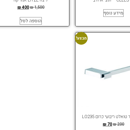
₪
400
₪
1,500
מידע נוסף
הוספה לסל
מבצע!
טואלט ריבועי כרום LO235
₪
70
₪
200