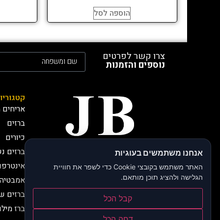
הוספה לסל
צרו קשר לפרטים
נוספים והזמנות
קטגוריו
אריחים מ
ברזים
כיורים
ברזים נ
אנחנו משתמשים בעוגיות
חברת JB י.בירותי -
אינטרפו
יבואנים רשמיים
האתר משתמש בקובצי Cookie כדי לשפר את חוויית
חברת JB, י.בירותי מתמחה
הגלישה ולהציג תוכן מותאם.
אמבטיה 
למעלה מ 30 שנה בייבוא
ברזים ש
קבל הכל
אלמנטים ייחודיים וסדרות יוקרה
ברז מילו
לחדרי אמבטיה ולמטבחים.
דחה הכל