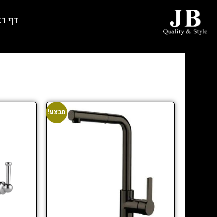
דף ר
מבצע!