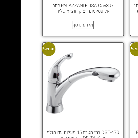
 מלבני
PALAZZANI ELISA C53307 כיור
אליפסי-מונח יצוק תוצ׳ איטליה
מידע נוסף
צע!
מבצע!
BRIZ
470-DST ברז מטבח 45 מעלות עם מזלף
נשלף DELTA ברז אמריקאי