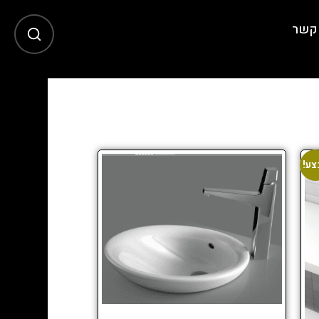
 קשר
צע!