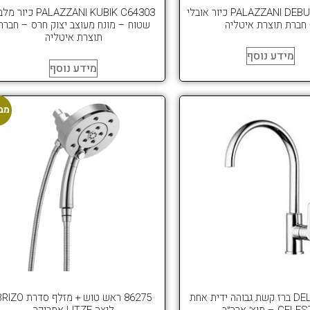
PALAZZANI DEBUG C53306 כיור אובלי
PALAZZANI KUBIK C64303 כיור
חברת תוצרת איטליה
שטוח – מונח מעוצב יצוק חרס – חברת
תוצרת איטליה
מידע נוסף
מידע נוסף
מב
DELTA 33501 ברז קשת גבוהה ידית אחת
86275 ראש טוש + מזלף סדרת O
CE – תוצ׳ ארה״ב
ליצה LITZE אמריקה