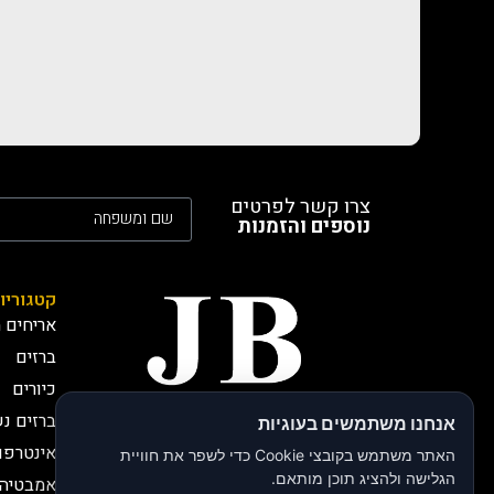
צרו קשר לפרטים
נוספים והזמנות
קטגוריו
אריחים מ
ברזים
כיורים
ברזים נ
אנחנו משתמשים בעוגיות
חברת JB י.בירותי -
אינטרפו
יבואנים רשמיים
האתר משתמש בקובצי Cookie כדי לשפר את חוויית
חברת JB, י.בירותי מתמחה
הגלישה ולהציג תוכן מותאם.
אמבטיה 