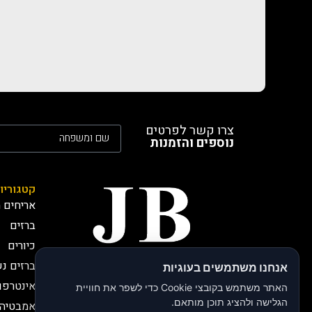
צרו קשר לפרטים
נוספים והזמנות
קטגוריו
אריחים מ
ברזים
כיורים
ברזים נ
אנחנו משתמשים בעוגיות
חברת JB י.בירותי -
אינטרפו
יבואנים רשמיים
האתר משתמש בקובצי Cookie כדי לשפר את חוויית
חברת JB, י.בירותי מתמחה
הגלישה ולהציג תוכן מותאם.
אמבטיה 