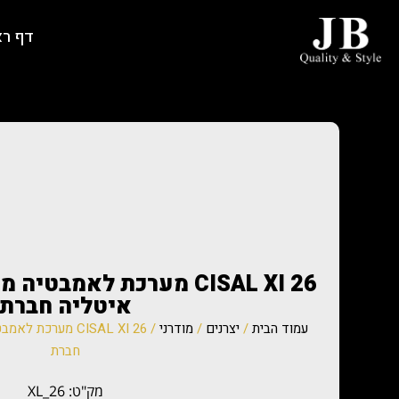
דף ר
איטליה חברת
עמוד הבית
/
יצרנים
/
מודרני
חברת
מק"ט: XL_26