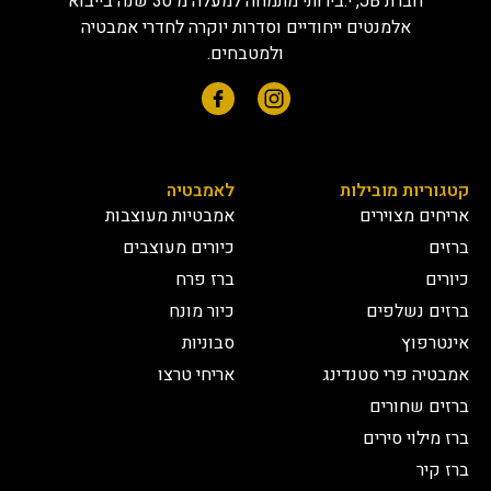
חברת JB, י.בירותי מתמחה למעלה מ 30 שנה בייבוא
אלמנטים ייחודיים וסדרות יוקרה לחדרי אמבטיה
ולמטבחים.
קטגוריות מובילות
לאמבטיה
אריחים מצוירים
אמבטיות מעוצבות
ברזים
כיורים מעוצבים
כיורים
ברז פרח
ברזים נשלפים
כיור מונח
אינטרפוץ
סבוניות
אמבטיה פרי סטנדינג
אריחי טרצו
ברזים שחורים
ברז מילוי סירים
ברז קיר