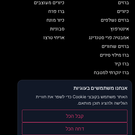
ברזים
כיורים מעוצבים
כיורים
ברז פרח
ברזים נשלפים
כיור מונח
אינטרפוץ
סבוניות
אמבטיה פרי סטנדינג
אריחי טרצו
ברזים שחורים
ברז מילוי סירים
ברז קיר
ברז יוקרתי למטבח
יצירת קשר
אנחנו משתמשים בעוגיות
052-2653038
03-9335335
האתר משתמש בקובצי Cookie כדי לשפר את חוויית
052-2653038
sbeiruty@gmail.com
הגלישה ולהציג תוכן מותאם.
אולם תצוגה:
דרך האורנים 23, רינתיה
קבל הכל
הצהרת נגישות
דחה הכל