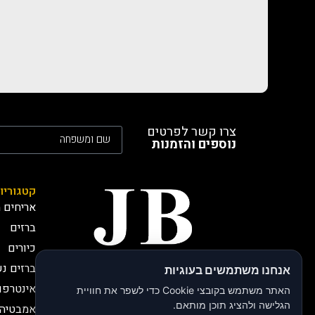
צרו קשר לפרטים
נוספים והזמנות
קטגוריו
אריחים מ
ברזים
כיורים
ברזים נ
אנחנו משתמשים בעוגיות
חברת JB י.בירותי -
אינטרפו
יבואנים רשמיים
האתר משתמש בקובצי Cookie כדי לשפר את חוויית
חברת JB, י.בירותי מתמחה
הגלישה ולהציג תוכן מותאם.
אמבטיה 