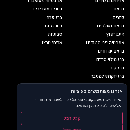
אריחים מצוירים
אמבטיות מעוצבות
ברזים
כיורים מעוצבים
כיורים
ברז פרח
ברזים נשלפים
כיור מונח
אינטרפוץ
סבוניות
אמבטיה פרי סטנדינג
אריחי טרצו
ברזים שחורים
ברז מילוי סירים
ברז קיר
ברז יוקרתי למטבח
יצירת קשר
אנחנו משתמשים בעוגיות
052-2653038
03-9335335
האתר משתמש בקובצי Cookie כדי לשפר את חוויית
052-2653038
sbeiruty@gmail.com
הגלישה ולהציג תוכן מותאם.
אולם תצוגה:
דרך האורנים 23, רינתיה
קבל הכל
הצהרת נגישות