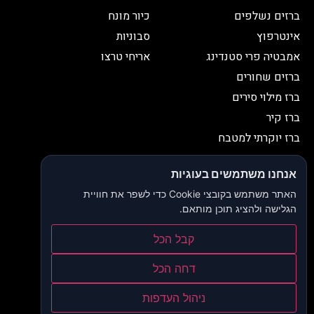
ברזים נשלפים
כיור מונח
אינטרפוץ
סבוניות
אמבטיה פרי סטנדינג
אריחי טרצו
ברזים שחורים
ברז מילוי סירים
ברז קיר
ברז יוקרתי למטבח
יצירת קשר
אנחנו משתמשים בעוגיות
052-2653038
03-9335335
האתר משתמש בקובצי Cookie כדי לשפר את חוויית
052-2653038
sbeiruty@gmail.com
הגלישה ולהציג תוכן מותאם.
אולם תצוגה:
דרך האורנים 23, רינתיה
קבל הכל
הצהרת נגישות
דחה הכל
תקנון ותנאי שימוש
ניהול העדפות
מדיניות פרטיות