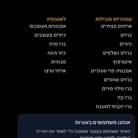
קטגוריות מובילות
לאמבטיה
אריחים מצוירים
אמבטיות מעוצבות
ברזים
כיורים מעוצבים
כיורים
ברז פרח
ברזים נשלפים
כיור מונח
אינטרפוץ
סבוניות
אמבטיה פרי סטנדינג
אריחי טרצו
ברזים שחורים
ברז מילוי סירים
ברז קיר
ברז יוקרתי למטבח
יצירת קשר
אנחנו משתמשים בעוגיות
052-2653038
03-9335335
האתר משתמש בקובצי Cookie כדי לשפר את חוויית
052-2653038
sbeiruty@gmail.com
הגלישה ולהציג תוכן מותאם.