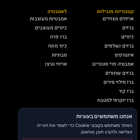
קטגוריות מובילות
לאמבטיה
אריחים מצוירים
אמבטיות מעוצבות
ברזים
כיורים מעוצבים
כיורים
ברז פרח
ברזים נשלפים
כיור מונח
אינטרפוץ
סבוניות
אמבטיה פרי סטנדינג
אריחי טרצו
ברזים שחורים
ברז מילוי סירים
ברז קיר
ברז יוקרתי למטבח
יצירת קשר
אנחנו משתמשים בעוגיות
052-2653038
03-9335335
האתר משתמש בקובצי Cookie כדי לשפר את חוויית
052-2653038
sbeiruty@gmail.com
הגלישה ולהציג תוכן מותאם.
אולם תצוגה:
דרך האורנים 23, רינתיה