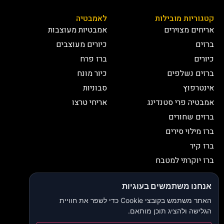
קטגוריות מובילות
לאמבטיה
אריחים מצוירים
אמבטיות מעוצבות
ברזים
כיורים מעוצבים
כיורים
ברז פרח
ברזים נשלפים
כיור מונח
אינטרפוץ
סבוניות
אמבטיה פרי סטנדינג
אריחי טרצו
ברזים שחורים
ברז מילוי סירים
ברז קיר
ברז יוקרתי למטבח
יצירת קשר
אנחנו משתמשים בעוגיות
052-2653038
03-9335335
האתר משתמש בקובצי Cookie כדי לשפר את חוויית
052-2653038
sbeiruty@gmail.com
הגלישה ולהציג תוכן מותאם.
אולם תצוגה:
דרך האורנים 23, רינתיה