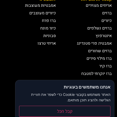
אריחים מצוירים
אמבטיות מעוצבות
ברזים
כיורים מעוצבים
כיורים
ברז פרח
ברזים נשלפים
כיור מונח
אינטרפוץ
סבוניות
אמבטיה פרי סטנדינג
אריחי טרצו
ברזים שחורים
ברז מילוי סירים
ברז קיר
ברז יוקרתי למטבח
יצירת קשר
אנחנו משתמשים בעוגיות
052-2653038
03-9335335
האתר משתמש בקובצי Cookie כדי לשפר את חוויית
052-2653038
sbeiruty@gmail.com
הגלישה ולהציג תוכן מותאם.
אולם תצוגה:
דרך האורנים 23, רינתיה
קבל הכל