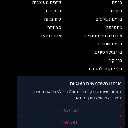
ברזים
כיורים מעוצבים
כיורים
ברז פרח
ברזים נשלפים
כיור מונח
אינטרפוץ
סבוניות
אמבטיה פרי סטנדינג
אריחי טרצו
ברזים שחורים
ברז מילוי סירים
ברז קיר
ברז יוקרתי למטבח
יצירת קשר
אנחנו משתמשים בעוגיות
052-2653038
03-9335335
האתר משתמש בקובצי Cookie כדי לשפר את חוויית
052-2653038
sbeiruty@gmail.com
הגלישה ולהציג תוכן מותאם.
אולם תצוגה:
דרך האורנים 23, רינתיה
קבל הכל
הצהרת נגישות
דחה הכל