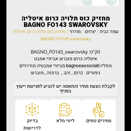
מחזיק כוס תלויה כרום איטליה
BAGNO FO143 SWAROVSKY
עמוד הבית
/
יצרנים
/
מודרני
/ מחזיק כוס תלויה כרום איטליה
BAGNO FO143 swarovsky
מק"ט: BAGNO_FO143_swarovsky
איטליה כרום מוברש אביזרי אמבט
מפליז.bagnoeassociati מביזרי אמבטיה מודרניים
גימורים : כרום , זהב , ברונזה , מוברש
לקבלת הצעת מחיר והתאמה יש להגיע לפגישת ייעוץ
בסניף
מחירים נוחים
ליווי מלא
בדיוק
לדרישות