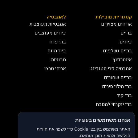
קטגוריות מובילות
לאמבטיה
אריחים מצוירים
אמבטיות מעוצבות
ברזים
כיורים מעוצבים
כיורים
ברז פרח
ברזים נשלפים
כיור מונח
אינטרפוץ
סבוניות
אמבטיה פרי סטנדינג
אריחי טרצו
ברזים שחורים
ברז מילוי סירים
ברז קיר
ברז יוקרתי למטבח
יצירת קשר
אנחנו משתמשים בעוגיות
052-2653038
03-9335335
האתר משתמש בקובצי Cookie כדי לשפר את חוויית
052-2653038
sbeiruty@gmail.com
הגלישה ולהציג תוכן מותאם.