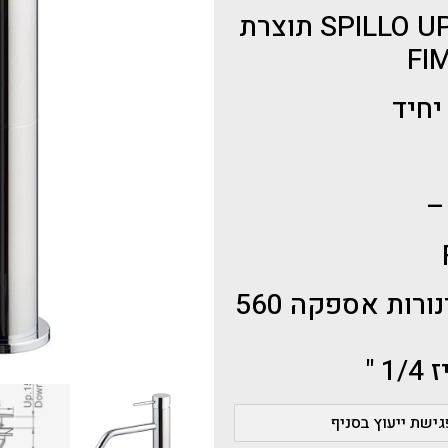
פיה נשלפת גבוה למטבח דגם SPILLO UP תוצרת
יחיד
–
ברז כיור מטבח על עמוד• נ. 2 צינורות אספקה ​​560
 "
ישת ייעוץ בסניף