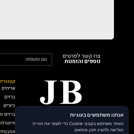
צרו קשר לפרטים
נוספים והזמנות
קטגוריו
אריחים מ
ברזים
כיורים
ברזים נ
אנחנו משתמשים בעוגיות
חברת JB י.בירותי -
אינטרפו
יבואנים רשמיים
האתר משתמש בקובצי Cookie כדי לשפר את חוויית
חברת JB, י.בירותי מתמחה
הגלישה ולהציג תוכן מותאם.
אמבטיה 