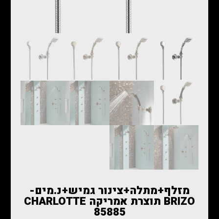
מזלף+מתלה+צינור גמיש+נ.מים-
BRIZO תוצרת אמריקה CHARLOTTE
85885