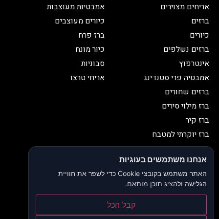
אריחים מצוירים
אמבטיות מעוצבות
ברזים
כיורים מעוצבים
כיורים
ברז פרח
ברזים נשלפים
כיור מונח
אינטרפוץ
סבוניות
אמבטיה פרי סטנדינג
אריחי טרצו
ברזים שחורים
ברז מילוי סירים
ברז קיר
ברז יוקרתי למטבח
יצירת קשר
אנחנו משתמשים בעוגיות
052-2653038
03-9335335
האתר משתמש בקובצי Cookie כדי לשפר את חוויית
052-2653038
sbeiruty@gmail.com
הגלישה ולהציג תוכן מותאם.
אולם תצוגה:
דרך האורנים 23, רינתיה
קבל הכל