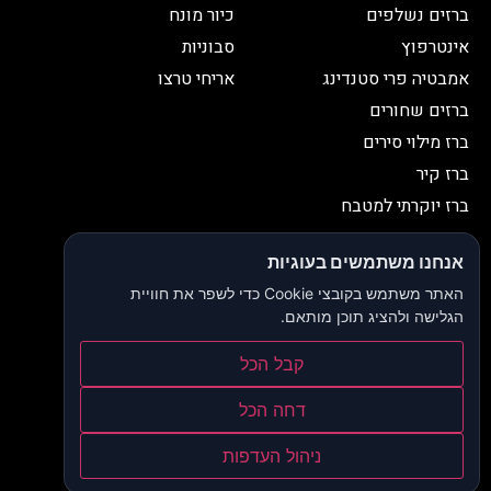
ברזים נשלפים
כיור מונח
אינטרפוץ
סבוניות
אמבטיה פרי סטנדינג
אריחי טרצו
ברזים שחורים
ברז מילוי סירים
ברז קיר
ברז יוקרתי למטבח
יצירת קשר
אנחנו משתמשים בעוגיות
052-2653038
03-9335335
האתר משתמש בקובצי Cookie כדי לשפר את חוויית
052-2653038
sbeiruty@gmail.com
הגלישה ולהציג תוכן מותאם.
אולם תצוגה:
דרך האורנים 23, רינתיה
קבל הכל
הצהרת נגישות
דחה הכל
תקנון ותנאי שימוש
ניהול העדפות
מדיניות פרטיות