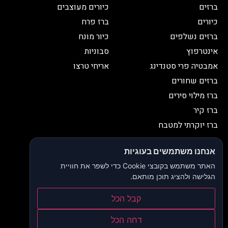
ברזים
כיורים מעוצבים
כיורים
ברז פרח
ברזים נשלפים
כיור מונח
אינטרפוץ
סבוניות
אמבטיה פרי סטנדינג
אריחי טרצו
ברזים שחורים
ברז מילוי סירים
ברז קיר
ברז יוקרתי למטבח
יצירת קשר
אנחנו משתמשים בעוגיות
052-2653038
03-9335335
האתר משתמש בקובצי Cookie כדי לשפר את חוויית
052-2653038
sbeiruty@gmail.com
הגלישה ולהציג תוכן מותאם.
אולם תצוגה:
דרך האורנים 23, רינתיה
קבל הכל
הצהרת נגישות
דחה הכל