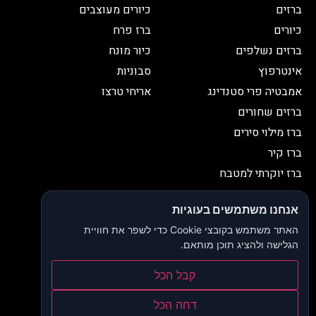
ברזים
כיורים מעוצבים
כיורים
ברז פרח
ברזים נשלפים
כיור מונח
אינטרפוץ
סבוניות
אמבטיה פרי סטנדינג
אריחי טרצו
ברזים שחורים
ברז מילוי סירים
ברז קיר
ברז יוקרתי למטבח
יצירת קשר
אנחנו משתמשים בעוגיות
052-2653038
03-9335335
האתר משתמש בקובצי Cookie כדי לשפר את חוויית
052-2653038
sbeiruty@gmail.com
הגלישה ולהציג תוכן מותאם.
אולם תצוגה:
דרך האורנים 23, רינתיה
קבל הכל
הצהרת נגישות
דחה הכל