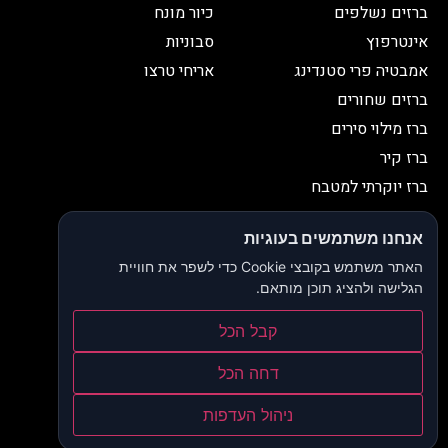
ברזים נשלפים
כיור מונח
אינטרפוץ
סבוניות
אמבטיה פרי סטנדינג
אריחי טרצו
ברזים שחורים
ברז מילוי סירים
ברז קיר
ברז יוקרתי למטבח
יצירת קשר
אנחנו משתמשים בעוגיות
052-2653038
03-9335335
האתר משתמש בקובצי Cookie כדי לשפר את חוויית
052-2653038
sbeiruty@gmail.com
הגלישה ולהציג תוכן מותאם.
אולם תצוגה:
דרך האורנים 23, רינתיה
קבל הכל
הצהרת נגישות
דחה הכל
תקנון ותנאי שימוש
ניהול העדפות
מדיניות פרטיות