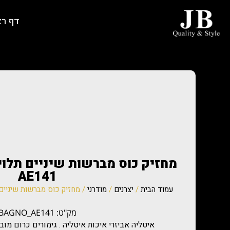
דף ר
AE141
עמוד הבית
/
יצרנים
/
מודרני
/ מחזיק כוס מברשות שיניים תלויה א
מק"ט: BAGNO_AE141
איטליה אביזרי איכות איטליה . גימורים כרום מו