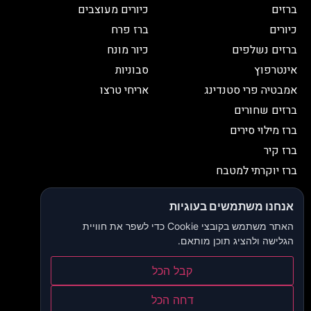
ברזים
כיורים מעוצבים
כיורים
ברז פרח
ברזים נשלפים
כיור מונח
אינטרפוץ
סבוניות
אמבטיה פרי סטנדינג
אריחי טרצו
ברזים שחורים
ברז מילוי סירים
ברז קיר
ברז יוקרתי למטבח
יצירת קשר
אנחנו משתמשים בעוגיות
052-2653038
03-9335335
האתר משתמש בקובצי Cookie כדי לשפר את חוויית
052-2653038
sbeiruty@gmail.com
הגלישה ולהציג תוכן מותאם.
אולם תצוגה:
דרך האורנים 23, רינתיה
קבל הכל
הצהרת נגישות
דחה הכל