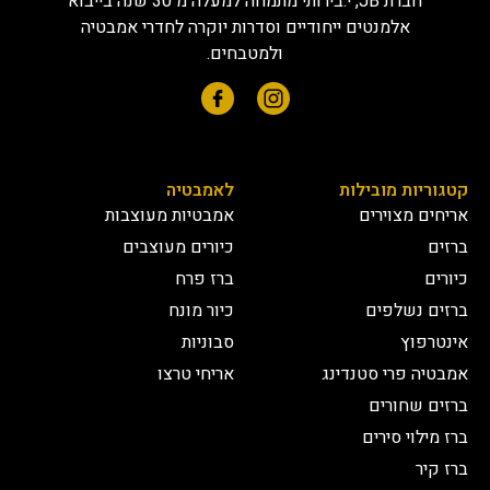
חברת JB, י.בירותי מתמחה למעלה מ 30 שנה בייבוא
אלמנטים ייחודיים וסדרות יוקרה לחדרי אמבטיה
ולמטבחים.
קטגוריות מובילות
לאמבטיה
אריחים מצוירים
אמבטיות מעוצבות
ברזים
כיורים מעוצבים
כיורים
ברז פרח
ברזים נשלפים
כיור מונח
אינטרפוץ
סבוניות
אמבטיה פרי סטנדינג
אריחי טרצו
ברזים שחורים
ברז מילוי סירים
ברז קיר