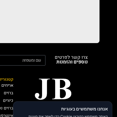
צרו קשר לפרטים
נוספים והזמנות
קטגוריו
אריחים מ
ברזים
כיורים
ברזים נ
אנחנו משתמשים בעוגיות
חברת JB י.בירותי -
אינטרפו
יבואנים רשמיים
האתר משתמש בקובצי Cookie כדי לשפר את חוויית