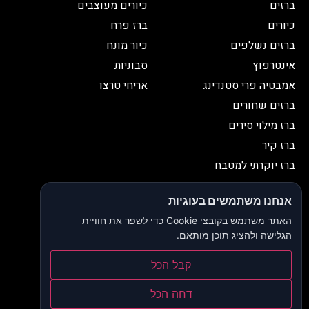
ברזים
כיורים מעוצבים
כיורים
ברז פרח
ברזים נשלפים
כיור מונח
אינטרפוץ
סבוניות
אמבטיה פרי סטנדינג
אריחי טרצו
ברזים שחורים
ברז מילוי סירים
ברז קיר
ברז יוקרתי למטבח
יצירת קשר
אנחנו משתמשים בעוגיות
052-2653038
03-9335335
האתר משתמש בקובצי Cookie כדי לשפר את חוויית
052-2653038
sbeiruty@gmail.com
הגלישה ולהציג תוכן מותאם.
אולם תצוגה:
דרך האורנים 23, רינתיה
קבל הכל
הצהרת נגישות
דחה הכל