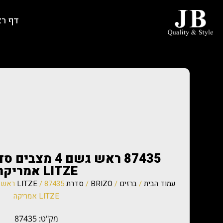
דף ר
LITZE אמריקה
עמוד הבית
/
ברזים
/
BRIZO
/
סדרת LITZE
LITZE אמריקה
מק"ט: 87435