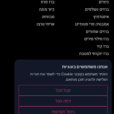
כיורים
ברז פרח
ברזים נשלפים
כיור מונח
אינטרפוץ
סבוניות
אמבטיה פרי סטנדינג
אריחי טרצו
ברזים שחורים
ברז מילוי סירים
ברז קיר
ברז יוקרתי למטבח
יצירת קשר
אנחנו משתמשים בעוגיות
052-2653038
03-9335335
האתר משתמש בקובצי Cookie כדי לשפר את חוויית
052-2653038
sbeiruty@gmail.com
הגלישה ולהציג תוכן מותאם.
אולם תצוגה:
דרך האורנים 23, רינתיה
קבל הכל
הצהרת נגישות
דחה הכל
תקנון ותנאי שימוש
ניהול העדפות
מדיניות פרטיות