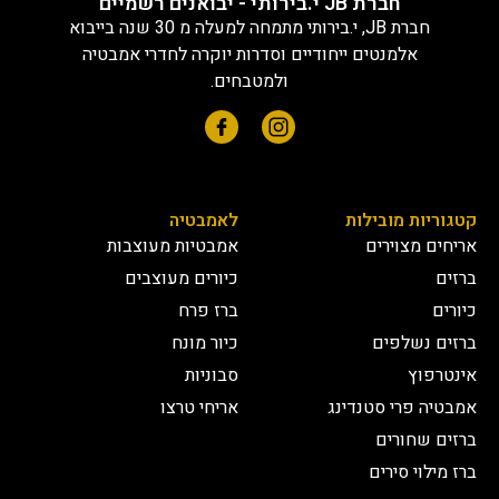
חברת JB י.בירותי - יבואנים רשמיים
חברת JB, י.בירותי מתמחה למעלה מ 30 שנה בייבוא
אלמנטים ייחודיים וסדרות יוקרה לחדרי אמבטיה
ולמטבחים.
קטגוריות מובילות
לאמבטיה
אריחים מצוירים
אמבטיות מעוצבות
ברזים
כיורים מעוצבים
כיורים
ברז פרח
ברזים נשלפים
כיור מונח
אינטרפוץ
סבוניות
אמבטיה פרי סטנדינג
אריחי טרצו
ברזים שחורים
ברז מילוי סירים