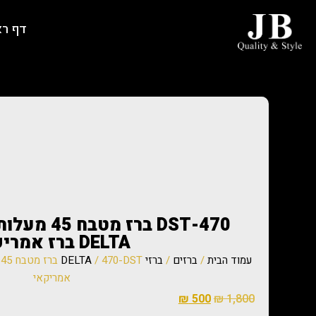
דף ר
470-DST ברז
DELTA ברז אמריקאי
עמוד הבית
/
ברזים
/
ברזי DELTA
אמריקאי
₪
500
₪
1,800