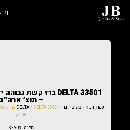
דף ר
– תוצ׳ ארה״ב
עמוד הבית
/
ברזים
/
ברזי DELTA
ארה״ב
מק"ט: 33501