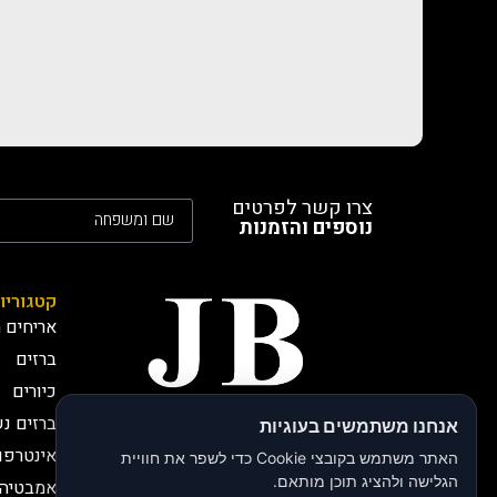
צרו קשר לפרטים
נוספים והזמנות
קטגוריו
אריחים מ
ברזים
כיורים
ברזים נ
אנחנו משתמשים בעוגיות
חברת JB י.בירותי -
אינטרפו
יבואנים רשמיים
האתר משתמש בקובצי Cookie כדי לשפר את חוויית
חברת JB, י.בירותי מתמחה
הגלישה ולהציג תוכן מותאם.
אמבטיה 