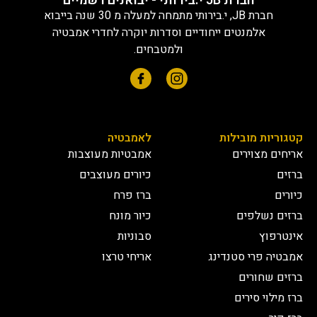
חברת JB י.בירותי - יבואנים רשמיים
חברת JB, י.בירותי מתמחה למעלה מ 30 שנה בייבוא
אלמנטים ייחודיים וסדרות יוקרה לחדרי אמבטיה
ולמטבחים.
קטגוריות מובילות
לאמבטיה
אריחים מצוירים
אמבטיות מעוצבות
ברזים
כיורים מעוצבים
כיורים
ברז פרח
ברזים נשלפים
כיור מונח
אינטרפוץ
סבוניות
אמבטיה פרי סטנדינג
אריחי טרצו
ברזים שחורים
ברז מילוי סירים