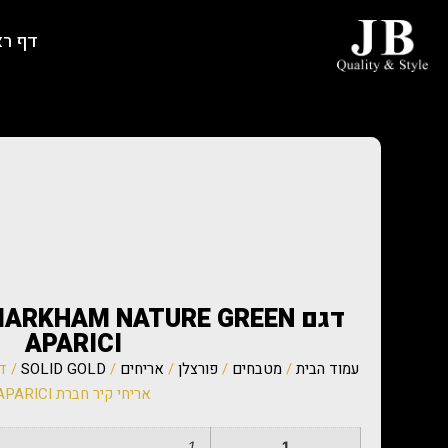
דף ר
APARICI
עמוד הבית
/
מטבחים
/
פורצלן
/
אריחים
/
SOLID GOLD
אריחי קיר חברת APARICI
1
1