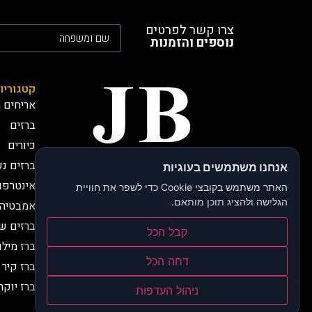
צרו קשר לפרטים
נוספים והזמנות
קטגוריו
אריחים מ
ברזים
כיורים
ברזים נ
אנחנו משתמשים בעוגיות
חברת JB י.בירותי -
אינטרפו
יבואנים רשמיים
האתר משתמש בקובצי Cookie כדי לשפר את חוויית
חברת JB, י.בירותי מתמחה
הגלישה ולהציג תוכן מותאם.
אמבטיה 
למעלה מ 30 שנה בייבוא
ברזים ש
קבל הכל
אלמנטים ייחודיים וסדרות יוקרה
ברז מילו
לחדרי אמבטיה ולמטבחים.
דחה הכל
ברז קיר
ברז יוק
ניהול העדפות