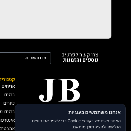
צרו קשר לפרטים
נוספים והזמנות
קטגוריו
אריחים מ
ברזים
כיורים
ברזים נ
אנחנו משתמשים בעוגיות
חברת JB י.בירותי -
אינטרפו
יבואנים רשמיים
האתר משתמש בקובצי Cookie כדי לשפר את חוויית
חברת JB, י.בירותי מתמחה
הגלישה ולהציג תוכן מותאם.
אמבטיה 