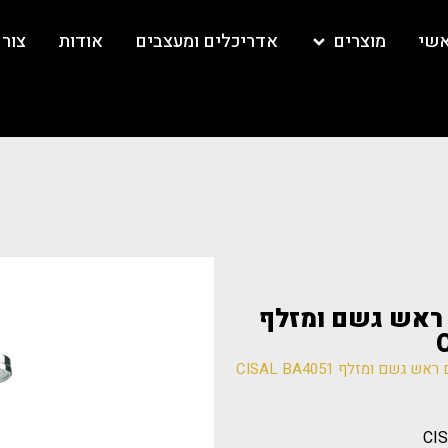
אשי
מוצרים
אדריכלים ומעצבים
אודות
צור
 ראש גשם ומזלף
ם ומזלף CISAL BA4051