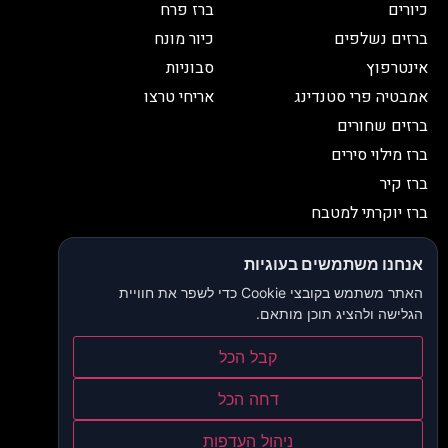
כיורים
ברז פרח
ברזים נשלפים
כיור מונח
אינטרפוץ
סבוניות
אמבטיה פרי סטנדינג
אריחי טרצו
ברזים שחורים
ברז מילוי סירים
ברז קיר
ברז יוקרתי למטבח
יצירת קשר
אנחנו משתמשים בעוגיות
052-2653038
03-9335335
האתר משתמש בקובצי Cookie כדי לשפר את חוויית
052-2653038
sbeiruty@gmail.com
הגלישה ולהציג תוכן מותאם.
אולם תצוגה:
דרך האורנים 23, רינתיה
קבל הכל
הצהרת נגישות
דחה הכל
תקנון ותנאי שימוש
ניהול העדפות