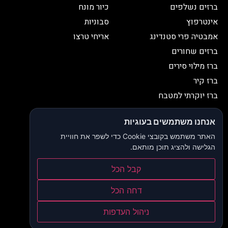
ברזים נשלפים
כיור מונח
אינטרפוץ
סבוניות
אמבטיה פרי סטנדינג
אריחי טרצו
ברזים שחורים
ברז מילוי סירים
ברז קיר
ברז יוקרתי למטבח
יצירת קשר
אנחנו משתמשים בעוגיות
052-2653038
03-9335335
האתר משתמש בקובצי Cookie כדי לשפר את חוויית
052-2653038
sbeiruty@gmail.com
הגלישה ולהציג תוכן מותאם.
אולם תצוגה:
דרך האורנים 23, רינתיה
קבל הכל
הצהרת נגישות
דחה הכל
תקנון ותנאי שימוש
ניהול העדפות
מדיניות פרטיות