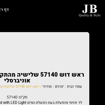
דף ר
ראש דוש 57140 שלישי
אוניברסלי
עמוד הבית
/
יצרנים
/
מודרני
/ ראש דוש 57140 שלישיה מהתקרה תאורת לד פנימי אוניברסלי
מק"ט: 57140
לד פנימי מופעלת בעת הפעלת המים Pendant Raincan Shower Head with LED Light