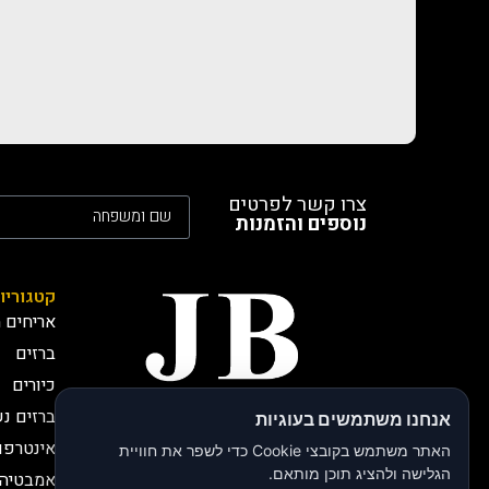
צרו קשר לפרטים
נוספים והזמנות
קטגוריו
אריחים מ
ברזים
כיורים
ברזים נ
אנחנו משתמשים בעוגיות
חברת JB י.בירותי -
אינטרפו
יבואנים רשמיים
האתר משתמש בקובצי Cookie כדי לשפר את חוויית
חברת JB, י.בירותי מתמחה
הגלישה ולהציג תוכן מותאם.
אמבטיה 