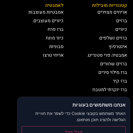
קטגוריות מובילות
לאמבטיה
אריחים מצוירים
אמבטיות מעוצבות
ברזים
כיורים מעוצבים
כיורים
ברז פרח
ברזים נשלפים
כיור מונח
אינטרפוץ
סבוניות
אמבטיה פרי סטנדינג
אריחי טרצו
ברזים שחורים
ברז מילוי סירים
ברז קיר
ברז יוקרתי למטבח
יצירת קשר
אנחנו משתמשים בעוגיות
052-2653038
03-9335335
האתר משתמש בקובצי Cookie כדי לשפר את חוויית
052-2653038
sbeiruty@gmail.com
הגלישה ולהציג תוכן מותאם.
אולם תצוגה:
דרך האורנים 23, רינתיה
קבל הכל