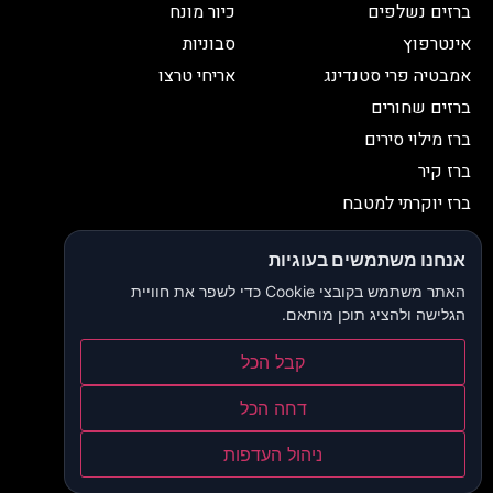
ברזים נשלפים
כיור מונח
אינטרפוץ
סבוניות
אמבטיה פרי סטנדינג
אריחי טרצו
ברזים שחורים
ברז מילוי סירים
ברז קיר
ברז יוקרתי למטבח
יצירת קשר
אנחנו משתמשים בעוגיות
052-2653038
03-9335335
האתר משתמש בקובצי Cookie כדי לשפר את חוויית
052-2653038
sbeiruty@gmail.com
הגלישה ולהציג תוכן מותאם.
אולם תצוגה:
דרך האורנים 23, רינתיה
קבל הכל
הצהרת נגישות
דחה הכל
תקנון ותנאי שימוש
ניהול העדפות
מדיניות פרטיות