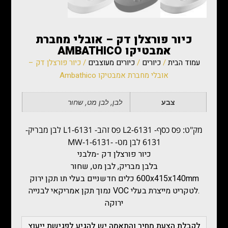
כיור פורצלן דק – אובלי מחברת
אמבטיקו AMBATHICO
עמוד הבית
/
כיורים
/
כיורים מעוצבים
/ כיור פורצלן דק –
אובלי מחברת אמבטיקו Ambathico
צבע
לבן, לבן מט, שחור
מק"ט: פס כסף- L2-6131 פס זהב- L1-6131 לבן מבריק-
6131 לבן מט- -6131-MW-1
כיור פורצלן דק -מלבני
בלבן מבריק, לבן מט, שחור
600x415x140mm כלים חדשניים בעלי תו תקן ירוק
.לטקריט מייצרת בעלי VOC נמוך תקן אמריקאי לבנייה
ירוקה
לקבלת הצעת מחיר והתאמה יש להגיע לפגישת ייעוץ