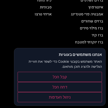
ברזים נשלפים
כיור מונח
אינטרפוץ
סבוניות
אמבטיה פרי סטנדינג
אריחי טרצו
ברזים שחורים
ברז מילוי סירים
ברז קיר
ברז יוקרתי למטבח
יצירת קשר
אנחנו משתמשים בעוגיות
052-2653038
03-9335335
האתר משתמש בקובצי Cookie כדי לשפר את חוויית
052-2653038
sbeiruty@gmail.com
הגלישה ולהציג תוכן מותאם.
אולם תצוגה:
דרך האורנים 23, רינתיה
קבל הכל
הצהרת נגישות
דחה הכל
תקנון ותנאי שימוש
ניהול העדפות
מדיניות פרטיות