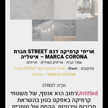
אריחי קרמיקה דגם STREET חברת
MARCA CORONA – איטליה
עמוד הבית
/
אריחים מצוירים
/
אריחים
מדוקקים
/
Sheet
/ אריחי קרמיקה דגם STREET חברת
MARCA CORONA – איטליה
מק"ט: STREET
‎Untitled
רחוב הוא אוסף, של משטחי
קרמיקה באפקט בטון בהשראת
סביבות עירוניות. הקסם של חומרים