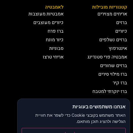
קטגוריות מובילות
לאמבטיה
אריחים מצוירים
אמבטיות מעוצבות
ברזים
כיורים מעוצבים
כיורים
ברז פרח
ברזים נשלפים
כיור מונח
אינטרפוץ
סבוניות
אמבטיה פרי סטנדינג
אריחי טרצו
ברזים שחורים
ברז מילוי סירים
ברז קיר
ברז יוקרתי למטבח
יצירת קשר
אנחנו משתמשים בעוגיות
052-2653038
03-9335335
האתר משתמש בקובצי Cookie כדי לשפר את חוויית
052-2653038
sbeiruty@gmail.com
הגלישה ולהציג תוכן מותאם.
אולם תצוגה:
דרך האורנים 23, רינתיה